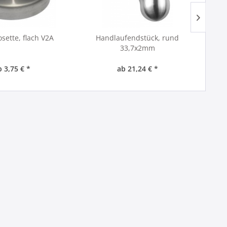
sette, flach V2A
Handlaufendstück, rund
Ver
33,7x2mm
b 3,75 € *
ab 21,24 € *