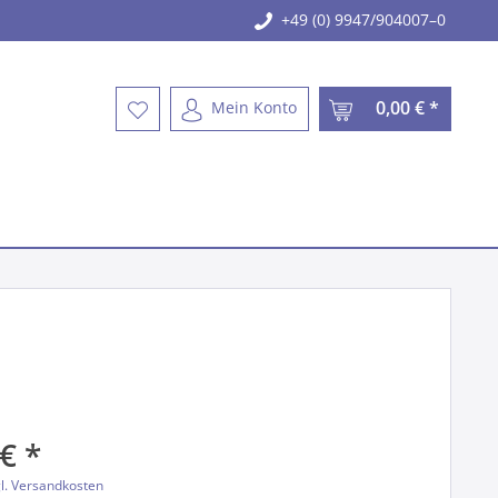
+49 (0) 9947/904007–0
0,00 € *
Mein Konto
€ *
l. Versandkosten