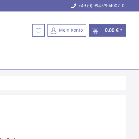
+49 (0) 9947/904007–0
0,00 € *
Mein Konto