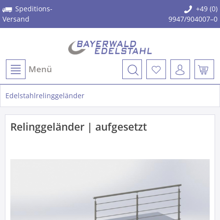
Speditions-
+49 (0)
Versand
9947/904007–0
Menü
Edelstahlrelinggeländer
Relinggeländer | aufgesetzt