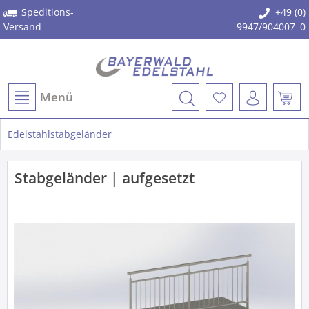
Speditions-
+49 (0)
Versand
9947/904007–0
Menü
Edelstahlstabgeländer
Stabgeländer | aufgesetzt