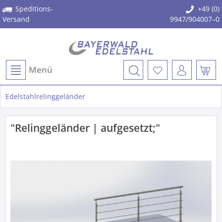
Speditions-
+49 (0)
Versand
9947/904007–0
Menü
Edelstahlrelinggeländer
"Relinggeländer | aufgesetzt;"