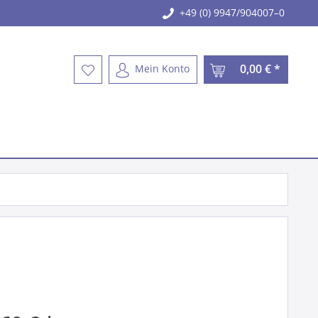
+49 (0) 9947/904007–0
0,00 € *
Mein Konto