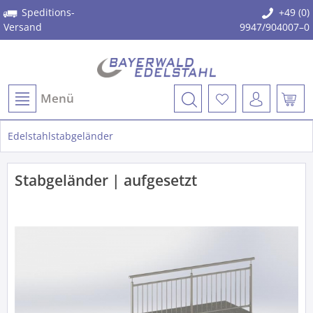
Speditions-
+49 (0)
Versand
9947/904007–0
Menü
Edelstahlstabgeländer
Stabgeländer | aufgesetzt