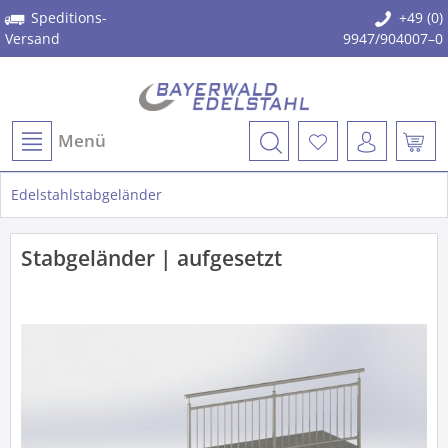
Speditions-
+49 (0)
Versand
9947/904007–0
Menü
Edelstahlstabgeländer
Stabgeländer | aufgesetzt