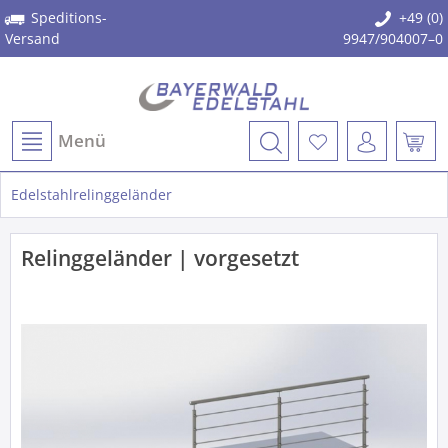
Speditions-
+49 (0)
Versand
9947/904007–0
Menü
Edelstahlrelinggeländer
Relinggeländer | vorgesetzt