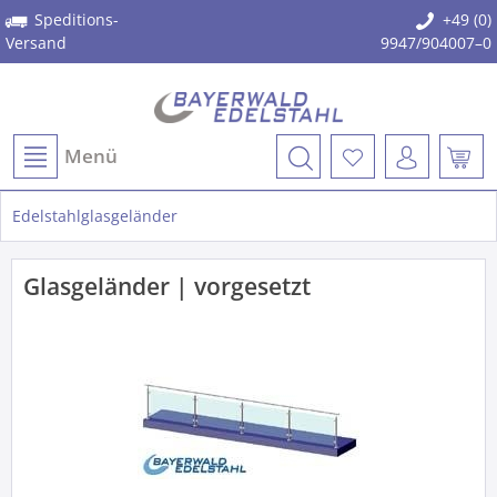
Speditions-
+49 (0)
Versand
9947/904007–0
Menü
Edelstahlglasgeländer
Glasgeländer | vorgesetzt