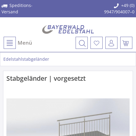
Speditions-
+49 (0)
Versand
9947/904007–0
Menü
Edelstahlstabgeländer
Stabgeländer | vorgesetzt