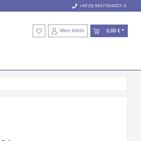
+49 (0) 9947/904007–0
0,00 € *
Mein Konto